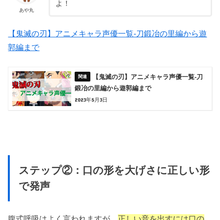
よ！
あや丸
【鬼滅の刃】アニメキャラ声優一覧-刀鍛冶の里編から遊
郭編まで
【鬼滅の刃】アニメキャラ声優一覧-刀
鍛冶の里編から遊郭編まで
2023年5月3日
ステップ②：口の形を大げさに正しい形
で発声
腹式呼吸はよく言われますが、
正しい音を出すには口の