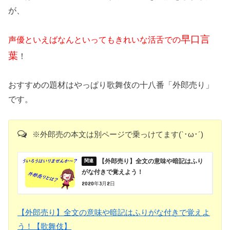
が、
早口言
声優といえばなんといってもきれいな活舌での
葉
！
おすすめの題材はやっぱり歌舞伎の十八番「外郎売り」
です。
※外郎売の本文は別ページで乗っけてます(`･ω･´)
【外郎売り】全文の意味や暗記はふり
がな付きで覚えよう！
2020年3月2日
【外郎売り】全文の意味や暗記はふりがな付きで覚えよ
う！【歌舞伎】