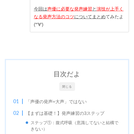
今回は
声優に必要な発声練習
と
演技が上手く
なる発声方法のコツ
についてまとめ
てみたよ
(*‘∀‘)
目次だよ
閉じる
「声優の発声=大声」ではない
【まずは基礎！】発声練習の3ステップ
ステップ①：腹式呼吸（意識してないと結構で
きない）