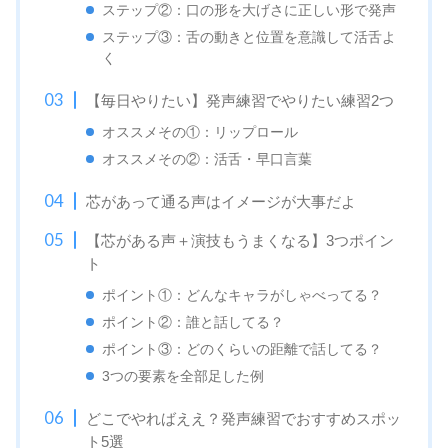
ステップ②：口の形を大げさに正しい形で発声
ステップ③：舌の動きと位置を意識して活舌よ
く
【毎日やりたい】発声練習でやりたい練習2つ
オススメその①：リップロール
オススメその②：活舌・早口言葉
芯があって通る声はイメージが大事だよ
【芯がある声＋演技もうまくなる】3つポイン
ト
ポイント①：どんなキャラがしゃべってる？
ポイント②：誰と話してる？
ポイント③：どのくらいの距離で話してる？
3つの要素を全部足した例
どこでやればええ？発声練習でおすすめスポッ
ト5選