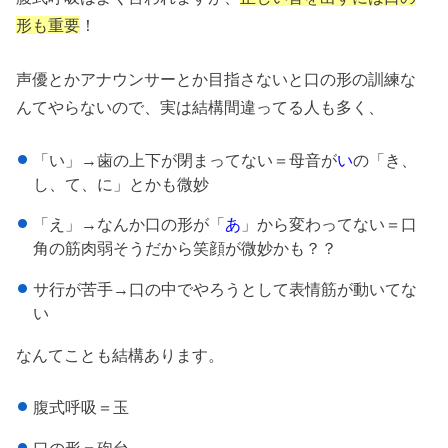
形も重要
！
声優とかアナウンサーとか目指さないと口の形の訓練な
んてやらないので、実は結構間違ってる人も多く、
「い」→歯の上下が閉まってない＝母音が
い
の「き、
し、て、に」とかも微妙
「え」→なんか口の形が「
あ
」から変わってない＝口
角の筋肉弱そうだから笑顔が微妙かも？？
サ行が苦手→口の中でやろうとして表情筋が動いてな
い
なんてことも結構あります。
腹式呼吸＝玉
口の形＝砲台