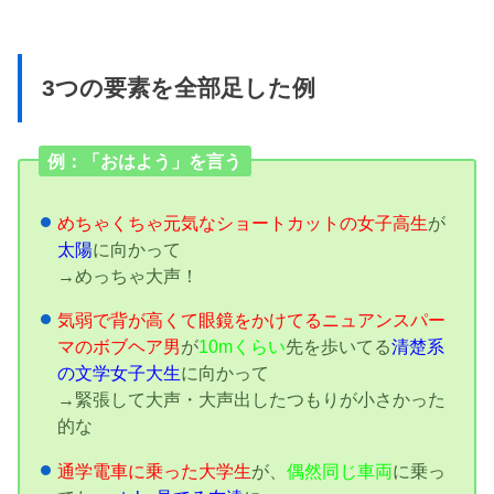
3つの要素を全部足した例
例：「おはよう」を言う
めちゃくちゃ元気なショートカットの女子高生
が
太陽
に向かって
→めっちゃ大声！
気弱で背が高くて眼鏡をかけてるニュアンスパー
マのボブヘア男
が
10mくらい
先を歩いてる
清楚系
の文学女子大生
に向かって
→緊張して大声・大声出したつもりが小さかった
的な
通学電車に乗った大学生
が、
偶然同じ車両
に乗っ