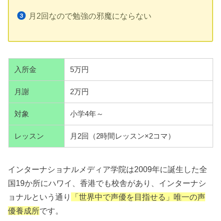
月2回なので勉強の邪魔にならない
入所金
5万円
月謝
2万円
対象
小学4年～
レッスン
月2回（2時間レッスン×2コマ）
インターナショナルメディア学院は2009年に誕生した全
国19か所にハワイ、香港でも校舎があり、インターナシ
ョナルという通り
「世界中で声優を目指せる」唯一の声
優養成所
です。