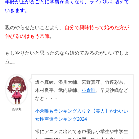
年齢が上がるごとに学費が高くなり、ライバルも増えて
いきます。
親のやらせたいことより、
自分で興味持って始めた方が
伸びるのはもう常識
。
もし
やりたいと思ったのなら始めてみるのがいいでしょ
う。
坂本真綾、浪川大輔、宮野真守、竹達彩奈、
木村良平、武内駿輔、
小倉唯
、早見沙織など
など・・・
あや丸
小倉唯もランキング入り？【美人】かわいい
女性声優ランキング2024
常にアニメに出れてる声優は小学生や中学生