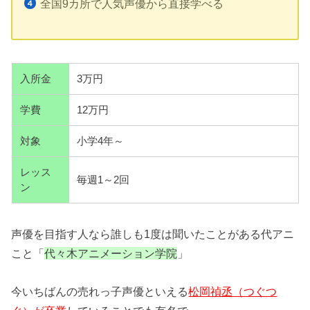
全国9カ所で人気声優から直接学べる
入所金
3万円
学費
12万円
対象
小学4年～
レッス
毎週1～2回
ン
声優を目指す人なら誰しも1度は聞いたことがある代アニ
こと「
代々木アニメーション学院
」
今いちばんの売れっ子声優といえる
松岡禎丞（つぐつ