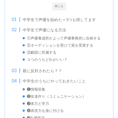
閉じる
中学生で声優を始めた＝3つも得してます
中学生で声優になる方法
①声優養成所かよって声優事務所に合格する
②オーディションを受けて賞を受賞する
③劇団に所属する
３つのうちどれがいい？
親に反対されたら？？
中学生のうちにやっておきたいこと
❶情報収集
❷友達作り（コミュニケーション）
❸体力と学力
❹表現力を身に付ける
➎礼儀作法