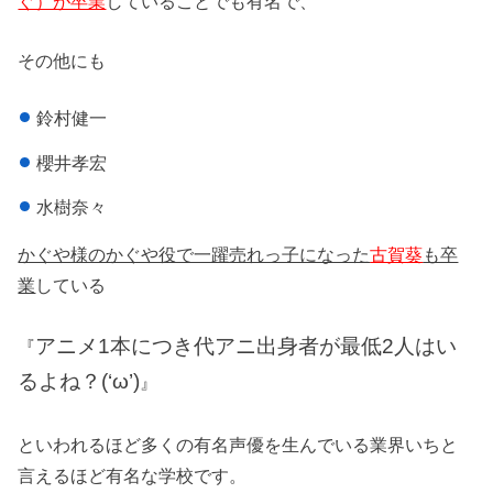
ぐ）が卒業
していることでも有名で、
その他にも
鈴村健一
櫻井孝宏
水樹奈々
かぐや様のかぐや役で一躍売れっ子になった
古賀葵
も卒
業
している
アニメ1本につき代アニ出身者が最低2人はい
『
るよね？(‘ω’)
』
といわれるほど多くの有名声優を生んでいる業界いちと
言えるほど有名な学校です。