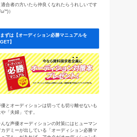
（適合者の方いたら仲良くなれたらうれしいです
*’ω’*)）
まずは【オーディション必勝マニュアルを
GET】
声優とオーディションは切っても切り離せないも
はや「夫婦」です。
そんな声優オーディションの対策にはヒューマン
アカデミーが出している「オーディション必勝マ
ニュアル」があれば、アナタがオーディションを