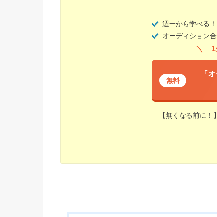
週一から学べる！
オーディション合
「オ
無料
【無くなる前に！