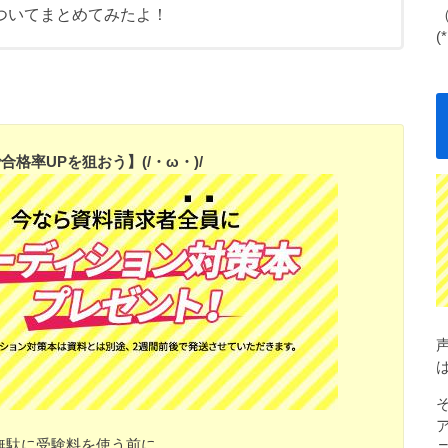
についてまとめてみたよ！
(
格率UPを狙おう】(/・ω・)/
無駄に受験料を使う前に