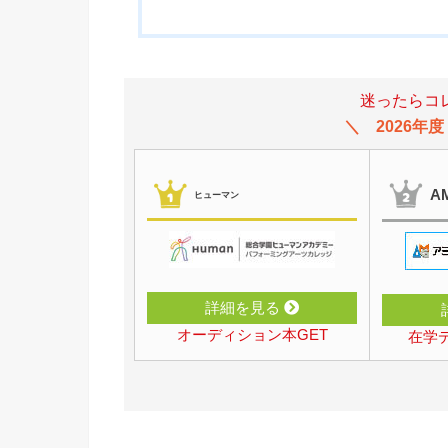
迷ったらコ
2026年
A
ヒューマン
詳細を見る
オーディション本GET
在学デ