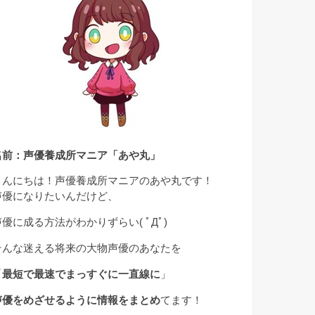
名前：声優養成所マニア「あや丸」
こんにちは！声優養成所マニアのあや丸です！
声優になりたいんだけど、
声優に成る方法がわかりずらい( ﾟДﾟ)
そんな迷える将来の大物声優のあなたを
「
最短で最速でまっすぐに一直線に
」
声優をめざせるように情報をまとめ
てます！