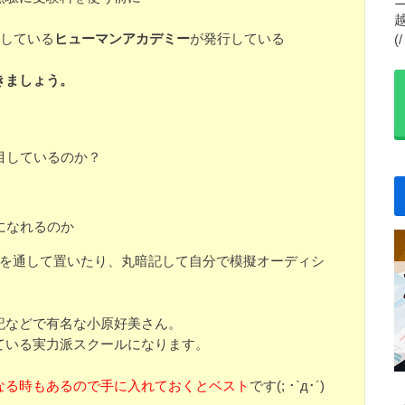
施している
ヒューマンアカデミー
が発行している
(
きましょう。
目しているのか？
になれるのか
目を通して置いたり、丸暗記して自分で模擬オーディシ
記などで有名な小原好美さん。
ている実力派スクールになります。
なる時もあるので手に入れておくとベスト
です(; ･`д･´)