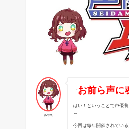
お前ら声に
「
はい！ということで声優養
～！
あや丸
今回は毎年開催されている