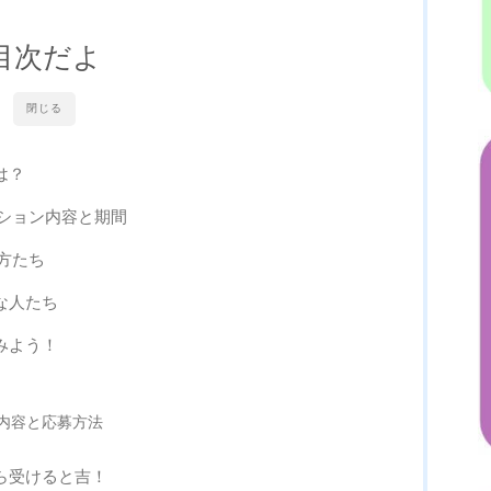
目次だよ
閉じる
は？
ィション内容と期間
の方たち
な人たち
みよう！
内容と応募方法
ら受けると吉！