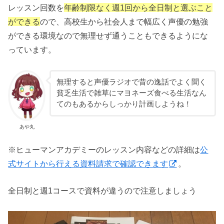
レッスン回数を
年齢制限なく週1回から全日制と選ぶこと
ができる
ので、高校生から社会人まで幅広く声優の勉強
ができる環境なので無理せず通うこともできるようにな
っています。
無理すると声優ラジオで昔の逸話でよく聞く
貧乏生活で雑草にマヨネーズ食べる生活なん
てのもあるからしっかり計画しようね！
あや丸
※ヒューマンアカデミーのレッスン内容などの詳細は
公
式サイトから行える資料請求で確認できます
。
全日制と週1コースで資料が違うので注意しましょう